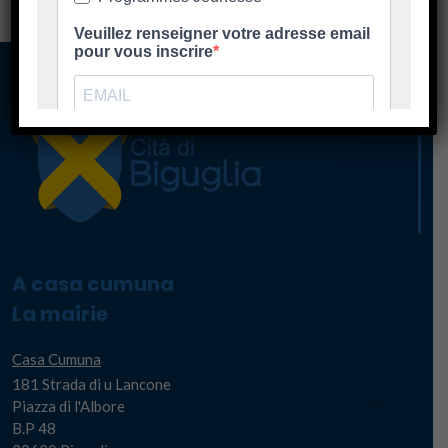
A casa cumuna
La mairie
Casa Cumuna
181 Strada di u Lancone
Piazza di l'Albore
B.P 48