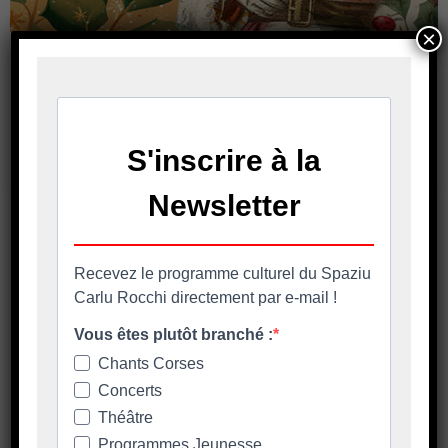
×
Inscriptions au Marché de Noël
Mercatu di Natale in Biguglia 11 – 12 et 13
décembre 2026 Le dossier d’inscription à
retourner avant le 7
En savoir plus
SEGUITATE CI NANTA È RETE
SUCIALE - SUIVEZ-NOUS SUR
LES RÉSEAUX SOCIAUX