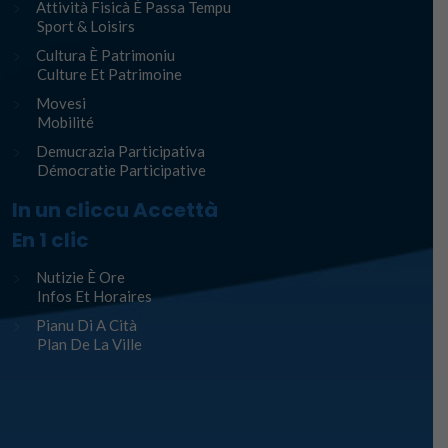
Attività Fisicà È Passa Tempu
Sport & Loisirs
Cultura È Patrimoniu
Culture Et Patrimoine
Movesi
Mobilité
Demucrazia Participativa
Démocratie Participative
In un cliccu Accettà
En 1 clic
Nutizie È Ore
Infos Et Horaires
Pianu Di A Cità
Plan De La Ville