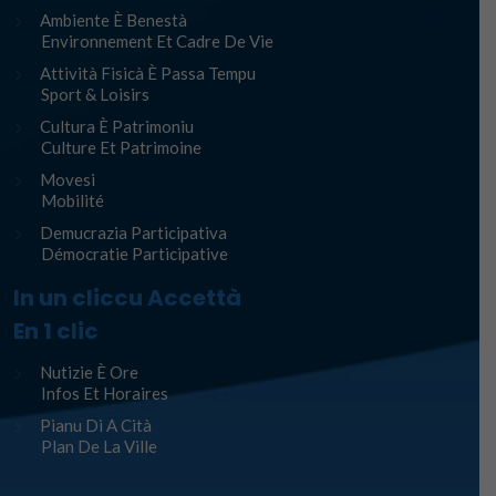
Ambiente È Benestà
Environnement Et Cadre De Vie
Attività Fisicà È Passa Tempu
Sport & Loisirs
Cultura È Patrimoniu
Culture Et Patrimoine
Movesi
Mobilité
Demucrazia Participativa
Démocratie Participative
In un cliccu Accettà
En 1 clic
Nutizie È Ore
Infos Et Horaires
Pianu Di A Cità
Plan De La Ville