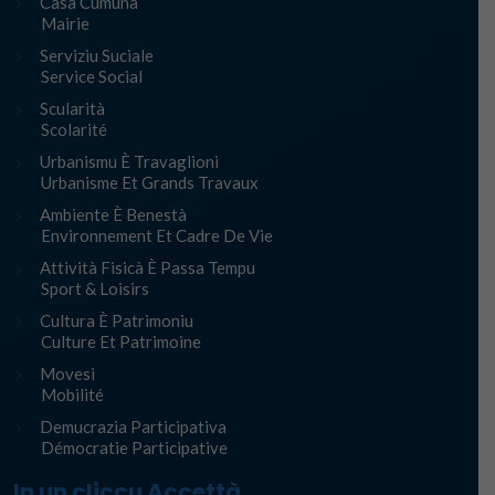
Casa Cumuna
Mairie
Serviziu Suciale
Service Social
Scularità
Scolarité
Urbanismu È Travaglioni
Urbanisme Et Grands Travaux
Ambiente È Benestà
Environnement Et Cadre De Vie
Attività Fisicà È Passa Tempu
Sport & Loisirs
Cultura È Patrimoniu
Culture Et Patrimoine
Movesi
Mobilité
Demucrazia Participativa
Démocratie Participative
In un cliccu Accettà