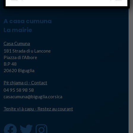
A casa cumuna
La mairie
Casa Cumuna
181 Strada di u Lancone
Piazza di l'Albore
B.P 48
20620 Biguglia
Pè chjama ci - Contact
04 95 58 98 58
casacumuna@biguglia.corsica
Tenite vi à capu - Restez au courant