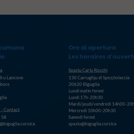
 cumuna
Ore di apertura
ie
Les horaires d'ouvert
a
Spaziu Carlu Rocchi
di u Lancone
130 Carrughju di Spezziolaccia
Albore
20620 Biguglia
Lundi matin fermé
glia
Lundi 17h-20h30
Mardi/jeudi/vendredi 14h00-20
 - Contact
Mercredi 10h00-20h30
 58
Samedi fermé
biguglia.corsica
spaziu@biguglia.corsica