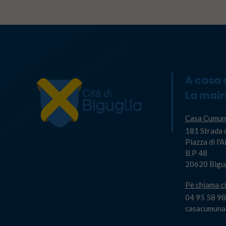
A casa
La mair
Casa Cumun
181 Strada 
Piazza di l'
B.P 48
20620 Bigu
Pè chjama ci
04 95 58 98
casacumuna@