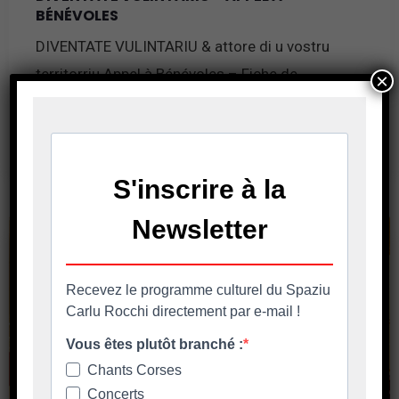
BÉNÉVOLES
DIVENTATE VULINTARIU & attore di u vostru
territorriu Appel à Bénévoles – Fiche de
×
Candidature Nous recherchons des personnes
En savoir plus