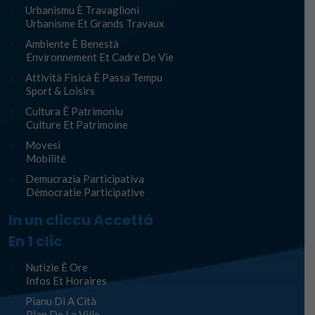
Urbanismu È Travaglioni
Urbanisme Et Grands Travaux
Ambiente È Benestà
Environnement Et Cadre De Vie
Attività Fisicà È Passa Tempu
Sport & Loisirs
Cultura È Patrimoniu
Culture Et Patrimoine
Movesi
Mobilité
Demucrazia Participativa
Démocratie Participative
In un cliccu Accettà
En 1 clic
Nutizie È Ore
Infos Et Horaires
Pianu Di A Cità
Plan De La Ville