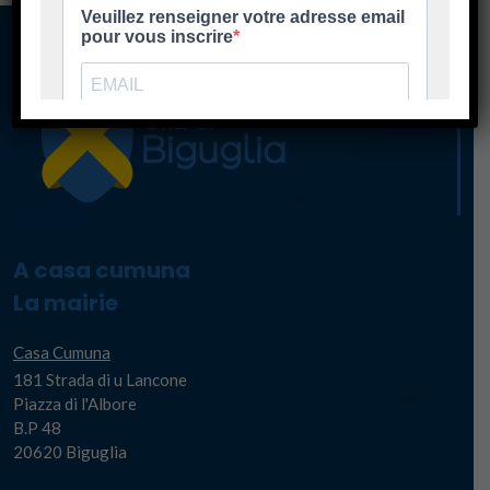
A casa cumuna
La mairie
Casa Cumuna
181 Strada di u Lancone
Piazza di l'Albore
B.P 48
20620 Biguglia