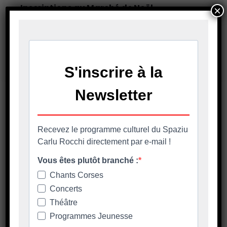
Inscriptions au Marché de Noël
×
Mercatu di Natale in Biguglia 11 – 12 et 13
décembre 2026 Le dossier d’inscription à
retourner avant le 7
En savoir plus
SEGUITATE CI NANTA È RETE
SUCIALE - SUIVEZ-NOUS SUR
LES RÉSEAUX SOCIAUX