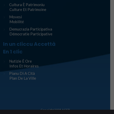
Cultura È Patrimoniu
Culture Et Patrimoine
Movesi
Mobilité
Demucrazia Participativa
Démocratie Participative
In un cliccu Accettà
En 1 clic
Nutizie È Ore
Infos Et Horaires
Pianu Di A Cità
Plan De La Ville
Copyright 2025
AGEP