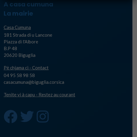
A casa cumuna
La mairie
Casa Cumuna
181 Strada di u Lancone
Piazza di l'Albore
B.P 48
20620 Biguglia
Pè chjama ci - Contact
04 95 58 98 58
casacumuna@biguglia.corsica
Tenite vi à capu - Restez au courant