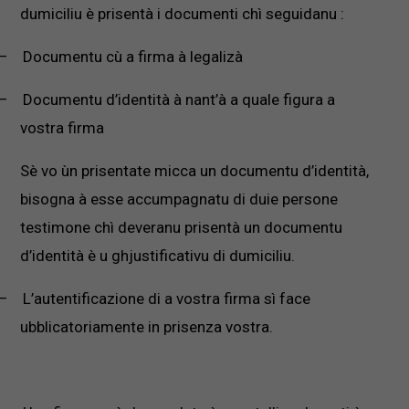
dumiciliu è prisentà i documenti chì seguidanu :
–
Documentu cù a firma à legalizà
–
Documentu d’identità à nant’à a quale figura a
vostra firma
Sè vo ùn prisentate micca un documentu d’identità,
bisogna à esse accumpagnatu di duie persone
testimone chì deveranu prisentà un documentu
d’identità è u ghjustificativu di dumiciliu.
–
L’autentificazione di a vostra firma sì face
ubblicatoriamente in prisenza vostra.