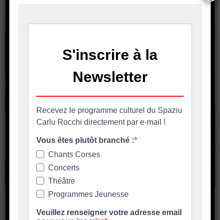
Inscriptions au Marché de Noël
Mercatu di Natale in Biguglia 11 – 12 et 13