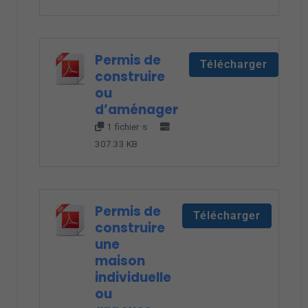
Permis de
Télécharger
construire
ou
d’aménager
1 fichier·s
307.33 KB
Permis de
Télécharger
construire
une
maison
individuelle
ou