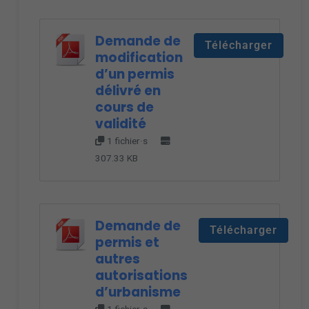
Demande de
Télécharger
modification
d’un permis
délivré en
cours de
validité
1 fichier·s
307.33 KB
Demande de
Télécharger
permis et
autres
autorisations
d’urbanisme