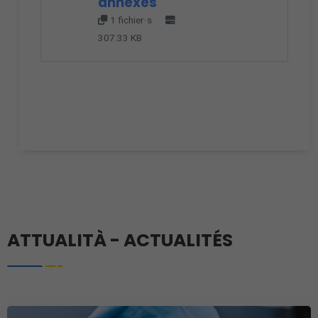
annexes
1 fichier·s
307.33 KB
ATTUALITÀ - ACTUALITÉS