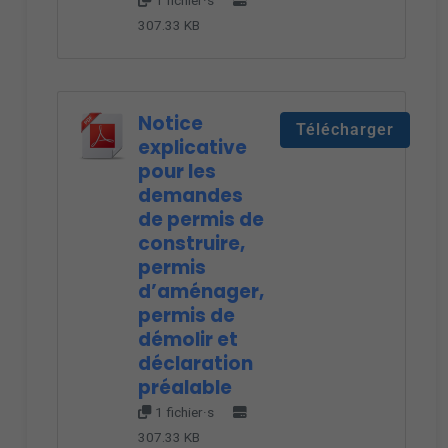
1 fichier·s
307.33 KB
Notice
Télécharger
explicative
pour les
demandes
de permis de
construire,
permis
d’aménager,
permis de
démolir et
déclaration
préalable
1 fichier·s
307.33 KB