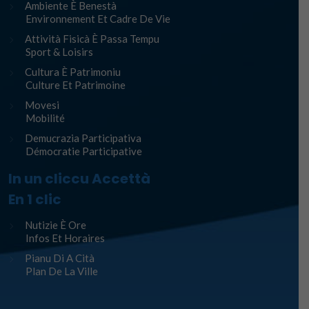
Ambiente È Benestà
Environnement Et Cadre De Vie
Attività Fisicà È Passa Tempu
Sport & Loisirs
Cultura È Patrimoniu
Culture Et Patrimoine
Movesi
Mobilité
Demucrazia Participativa
Démocratie Participative
In un cliccu Accettà
En 1 clic
Nutizie È Ore
Infos Et Horaires
Pianu Di A Cità
Plan De La Ville