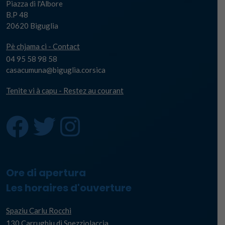
Piazza di l'Albore
B.P 48
20620 Biguglia
Pè chjama ci - Contact
04 95 58 98 58
casacumuna@biguglia.corsica
Tenite vi à capu - Restez au courant
Ore di apertura
Les horaires d'ouverture
Spaziu Carlu Rocchi
130 Carrughju di Spezziolaccia