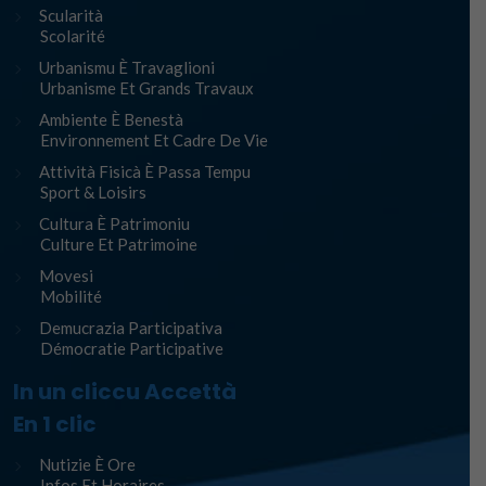
Scularità
Scolarité
Urbanismu È Travaglioni
Urbanisme Et Grands Travaux
Ambiente È Benestà
Environnement Et Cadre De Vie
Attività Fisicà È Passa Tempu
Sport & Loisirs
Cultura È Patrimoniu
Culture Et Patrimoine
Movesi
Mobilité
Demucrazia Participativa
Démocratie Participative
In un cliccu Accettà
En 1 clic
Nutizie È Ore
Infos Et Horaires