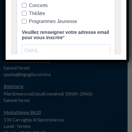
Les horaires d'ouverture
Spaziu Carlu Rocchi
130 Carrughju di Spezziolaccia
20620 Biguglia
Lundi matin fermé
Lundi 17h-20h30
Mardi/jeudi/vendredi 14h00-20h30
Mercredi 10h00-20h30
Samedi fermé
spaziu@biguglia.corsica
Billetterie
Mardi/mercredi/jeudi/vendredi 10h00-20h00
Samedi fermé
Médiathèque B620
130 Carrughju di Spezziolaccia
Lundi : fermée