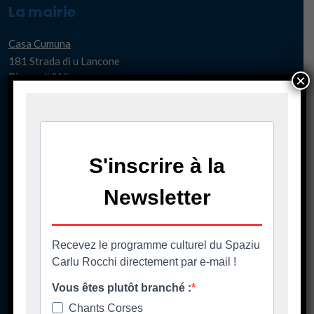
La mairie
Casa Cumuna
181 Strada di u Lancone
Piazza di l'Albore
×
B.P 48
20620 Biguglia
Pè chjama ci - Contact
04 95 58 98 58
casacumuna@biguglia.corsica
Tenite vi à capu - Restez au courant
Ore di apertura