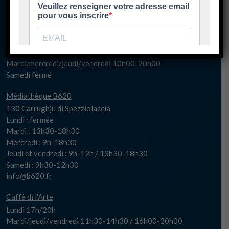
Mercredi 10h00-20h30
Samedi fermé
spaziu@biguglia.corsica
Billetterie
Mardi/mercredi/jeudi/vendredi 10h00-20h00
Samedi fermé
Médiathèque B620
130 Carrughju di Spezziolaccia
Lundi : fermée
Mardi : 13h30-18h30
Mercredi : 9h-18h30
Jeudi et vendredi : 9h-12h / 13h30-18h30
Samedi : 9h30-12h30
info@b620.fr
Caffè di l'Arte
Lundi 17h/20h
Mardi/jeudi/vendredi 11h30-14h30 / 16h00-20h00