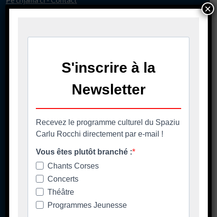
Pè chjama ci - Contact
×
04 95 58 98 58
casacumuna@biguglia.corsica
Tenite vi à capu - Restez au courant
Ore di apertura
Les horaires d'ouverture
Spaziu Carlu Rocchi
130 Carrughju di Spezziolaccia
20620 Biguglia
Lundi matin fermé
Lundi 17h-20h30
Mardi/jeudi/vendredi 14h00-20h30