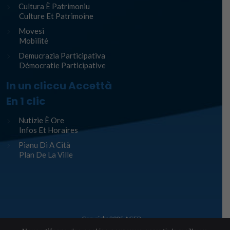
Cultura È Patrimoniu
Culture Et Patrimoine
Movesi
Mobilité
Demucrazia Participativa
Démocratie Participative
In un cliccu Accettà
En 1 clic
Nutizie È Ore
Infos Et Horaires
Pianu Di A Cità
Plan De La Ville
Copyright 2025
AGEP