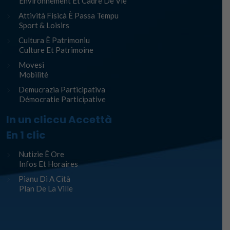
Environnement Et Cadre De Vie
Attività Fisicà È Passa Tempu
Sport & Loisirs
Cultura È Patrimoniu
Culture Et Patrimoine
Movesi
Mobilité
Demucrazia Participativa
Démocratie Participative
In un cliccu Accettà
En 1 clic
Nutizie È Ore
Infos Et Horaires
Pianu Di A Cità
Plan De La Ville