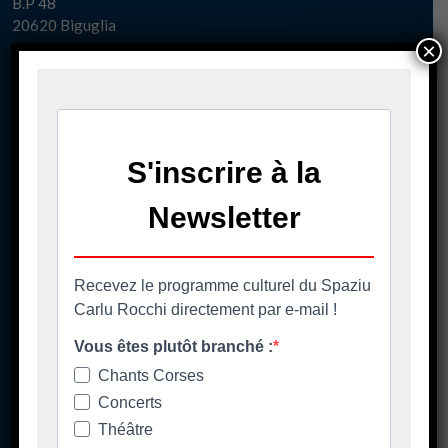
B.P 48
20620 Biguglia
×
Pè chjama ci - Contact
04 95 58 98 58
casacumuna@biguglia.corsica
Tenite vi à capu - Restez au courant
Ore di apertura
Les horaires d'ouverture
Spaziu Carlu Rocchi
130 Carrughju di Spezziolaccia
20620 Biguglia