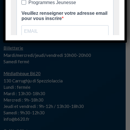
Lundi matin fermé
Lundi 17h-20h30
Mardi/jeudi/vendredi 14h00-20h30
Mercredi 10h00-20h30
Samedi fermé
spaziu@biguglia.corsica
Billetterie
Mardi/mercredi/jeudi/vendredi 10h00-20h00
Samedi fermé
Médiathèque B620
130 Carrughju di Spezziolaccia
Lundi : fermée
Mardi : 13h30-18h30
Mercredi : 9h-18h30
Jeudi et vendredi : 9h-12h / 13h30-18h30
Samedi : 9h30-12h30
info@b620.fr