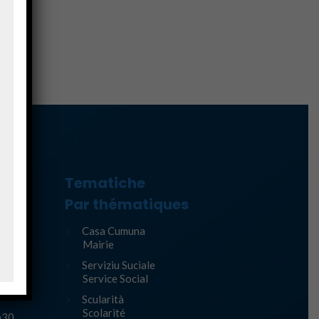
Tematiche
ure
Par thématiques
Casa Cumuna
Mairie
Serviziu Suciale
Service Social
Scularità
Scolarité
h30