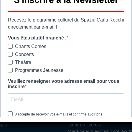
 cumuna
Ore di apertura
ie
Les horaires d'ouvert
a
Spaziu Carlu Rocchi
di u Lancone
130 Carrughju di Spezziolaccia
Albore
20620 Biguglia
Lundi matin fermé
glia
Lundi 17h-20h30
Mardi/jeudi/vendredi 14h00-20