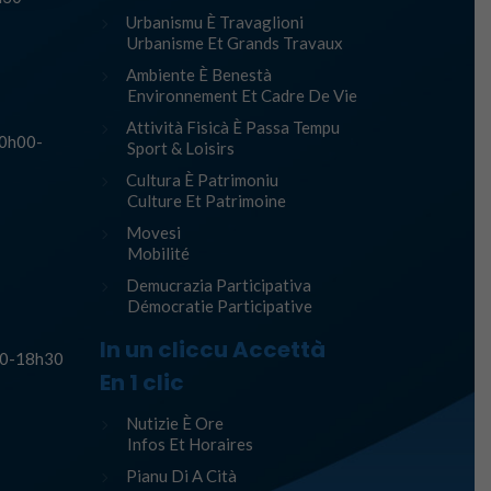
Urbanismu È Travaglioni
Urbanisme Et Grands Travaux
Ambiente È Benestà
Environnement Et Cadre De Vie
Attività Fisicà È Passa Tempu
10h00-
Sport & Loisirs
Cultura È Patrimoniu
Culture Et Patrimoine
Movesi
Mobilité
Demucrazia Participativa
Démocratie Participative
In un cliccu Accettà
h30-18h30
En 1 clic
Nutizie È Ore
Infos Et Horaires
Pianu Di A Cità