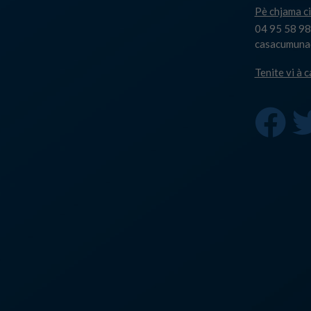
Pè chjama ci
04 95 58 98
casacumuna@
Tenite vi à 