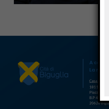
A casa
La mair
Casa Cumun
181 Strada 
Piazza di l'
B.P 48
20620 Bigu