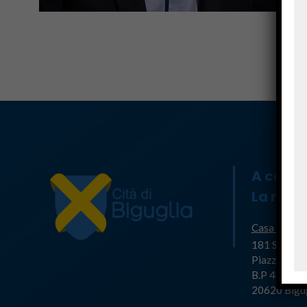
A casa
La mair
Casa Cumun
181 Strada 
Piazza di l'
B.P 48
20620 Bigu