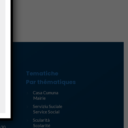
Tematiche
ure
Par thématiques
Casa Cumuna
Mairie
Serviziu Suciale
Service Social
Scularità
Scolarité
h30