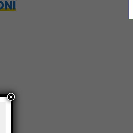
ONI
×