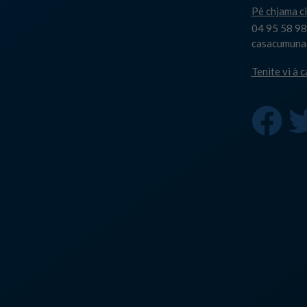
Pè chjama ci
04 95 58 98
casacumuna@
Tenite vi à 