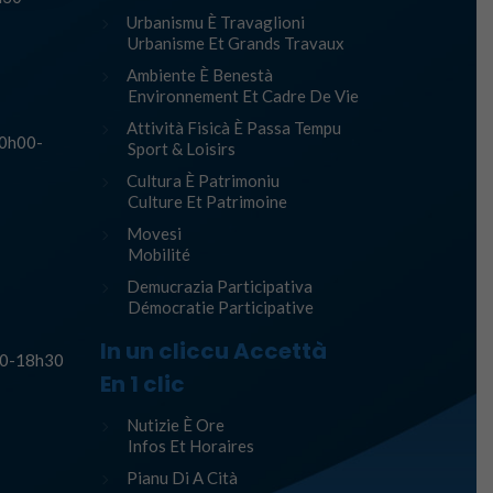
Urbanismu È Travaglioni
Urbanisme Et Grands Travaux
Ambiente È Benestà
Environnement Et Cadre De Vie
Attività Fisicà È Passa Tempu
10h00-
Sport & Loisirs
Cultura È Patrimoniu
Culture Et Patrimoine
Movesi
Mobilité
Demucrazia Participativa
Démocratie Participative
In un cliccu Accettà
h30-18h30
En 1 clic
Nutizie È Ore
Infos Et Horaires
Pianu Di A Cità