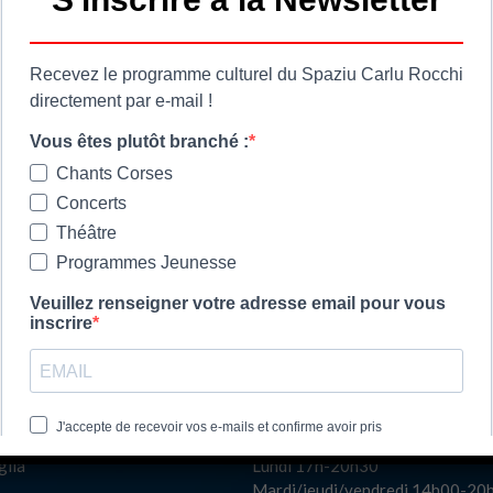
 cumuna
Ore di apertura
ie
Les horaires d'ouvert
a
Spaziu Carlu Rocchi
di u Lancone
130 Carrughju di Spezziolaccia
Albore
20620 Biguglia
Lundi matin fermé
glia
Lundi 17h-20h30
Mardi/jeudi/vendredi 14h00-20