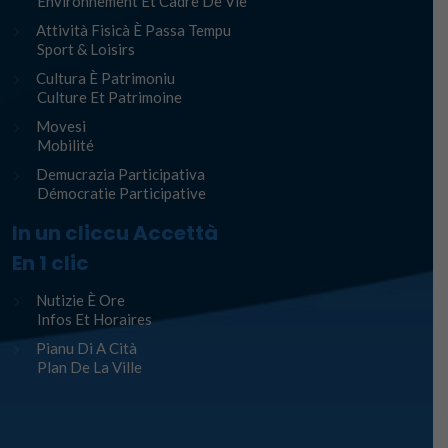
Environnement Et Cadre De Vie
Attività Fisicà È Passa Tempu
Sport & Loisirs
Cultura È Patrimoniu
Culture Et Patrimoine
Movesi
Mobilité
Demucrazia Participativa
Démocratie Participative
In un cliccu Accettà
En 1 clic
Nutizie È Ore
Infos Et Horaires
Pianu Di A Cità
Plan De La Ville