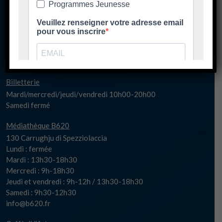
Lundi matin fermé
Lundi 17h-20h30
Mardi/jeudi/vendredi 14h00-20h30
Mercredi 10h00-20h30
Samedi fermé
spaziu@biguglia.corsica
Billetterie
Mardi/mercredi/jeudi/vendredi 10h00-20h00
Samedi fermé
Médiathèque B620
130 Carrughju di Spezziolaccia
Lundi : fermée
Mardi : 13h30-18h30
Mercredi : 9h-18h30
Jeudi et vendredi : 9h-12h / 13h30-18h30
Samedi : 9h30-12h30
info@b620.fr