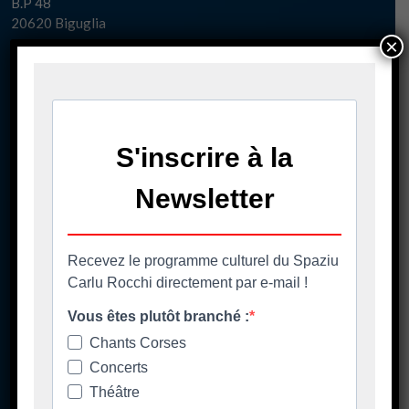
B.P 48
20620 Biguglia
×
Pè chjama ci - Contact
04 95 58 98 58
casacumuna@biguglia.corsica
Tenite vi à capu - Restez au courant
Ore di apertura
Les horaires d'ouverture
Spaziu Carlu Rocchi
130 Carrughju di Spezziolaccia
20620 Biguglia