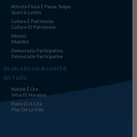
Attività Fisicà È Passa Tempu
Sport & Loisirs
Cultura È Patrimoniu
Culture Et Patrimoine
Movesi
Mobilité
Demucrazia Participativa
Démocratie Participative
In un cliccu Accettà
En 1 clic
Nutizie È Ore
Infos Et Horaires
Pianu Di A Cità
Plan De La Ville