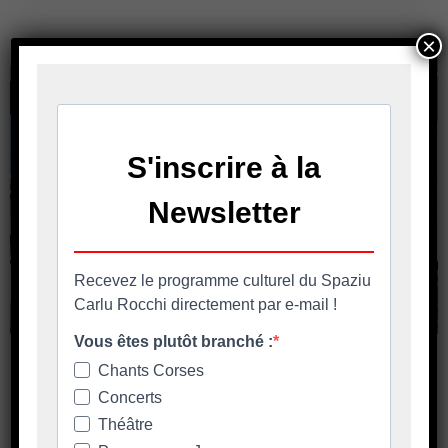
En savoir plus
×
DIVENTATE VULINTARIU – APPEL À
BÉNÉVOLES
DIVENTATE VULINTARIU & attore di u vostru
territorriu Appel à Bénévoles – Fiche de