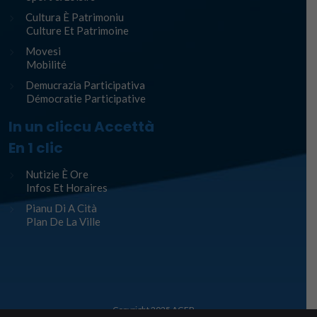
Cultura È Patrimoniu
Culture Et Patrimoine
Movesi
Mobilité
Demucrazia Participativa
Démocratie Participative
In un cliccu Accettà
En 1 clic
Nutizie È Ore
Infos Et Horaires
Pianu Di A Cità
Plan De La Ville
Copyright 2025
AGEP