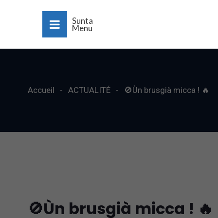
Sunta
Menu
Accueil
ACTUALITÉ
🚫Ùn brusgià micca ! 🔥
🚫Ùn brusgià micca ! 🔥