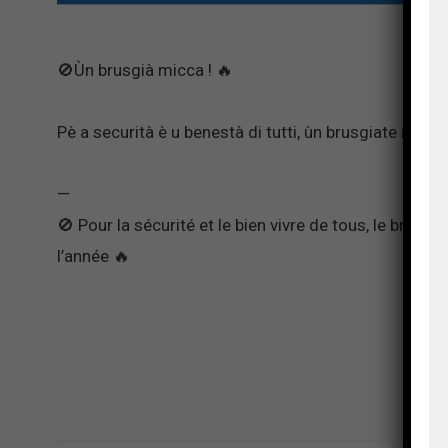
🚫Ùn brusgià micca ! 🔥
Pè a securità è u benestà di tutti, ùn brusgiate micca 
—
🚫 Pour la sécurité et le bien vivre de tous, le brûlag
l’année 🔥