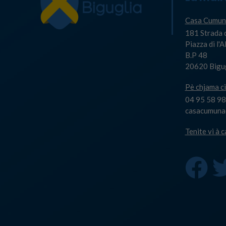
Casa Cumun
181 Strada 
Piazza di l'
B.P 48
20620 Bigu
Pè chjama ci
04 95 58 98
casacumuna@
Tenite vi à 