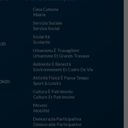
Casa Cumuna
Mairie
Serviziu Suciale
Service Social
Scularità
Scolarité
h30
Urbanismu È Travaglioni
Urbanisme Et Grands Travaux
Ambiente È Benestà
Environnement Et Cadre De Vie
Attività Fisicà È Passa Tempu
10h00-
Sport & Loisirs
Cultura È Patrimoniu
Culture Et Patrimoine
Movesi
Mobilité
Demucrazia Participativa
Démocratie Participative