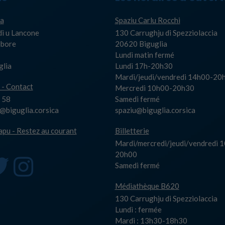
a
Spaziu Carlu Rocchi
di u Lancone
130 Carrughju di Spezziolaccia
Albore
20620 Biguglia
Lundi matin fermé
glia
Lundi 17h-20h30
Mardi/jeudi/vendredi 14h00-20
 - Contact
Mercredi 10h00-20h30
 58
Samedi fermé
biguglia.corsica
spaziu@biguglia.corsica
capu - Restez au courant
Billetterie
Mardi/mercredi/jeudi/vendredi 
20h00
Samedi fermé
Médiathèque B620
130 Carrughju di Spezziolaccia
Lundi : fermée
Mardi : 13h30-18h30