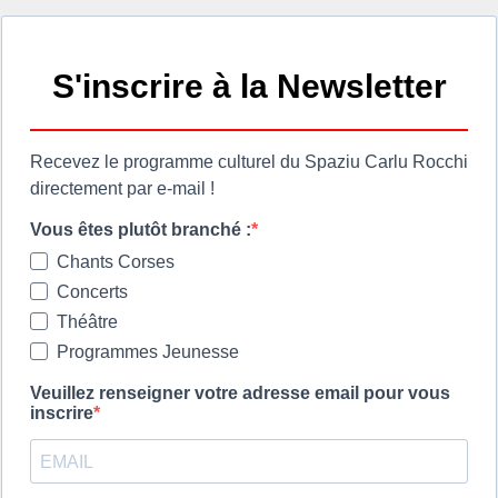
!
e des déchets verts par les particuliers est interdit toute