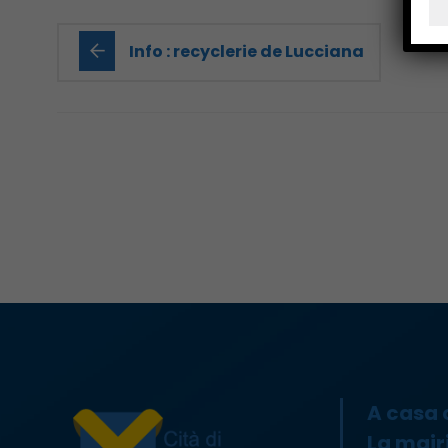
Info : recyclerie de Lucciana
A casa
La mair