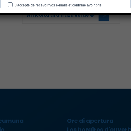
Arricolta di u frazu verde 🍃
 cumuna
Ore di apertura
ie
Les horaires d'ouvert