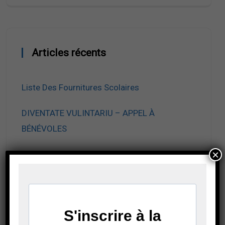
Articles récents
Liste Des Fournitures Scolaires
DIVENTATE VULINTARIU – APPEL À
BÉNÉVOLES
×
Inscriptions Au Marché De Noël
Avis D’appel À Candidatures De
Fonctionnaires En Situation De Handicap
Horaires De Rentrée Scolaire 2026-2027