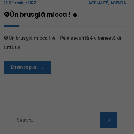
,
23 Décembre 2022
ACTUALITÉ
AGENDA
🚫Ùn brusgià micca ! 🔥
🚫Ùn brusgià micca ! 🔥 Pè a securità è u benestà di
tutti, ùn
En savoir plus