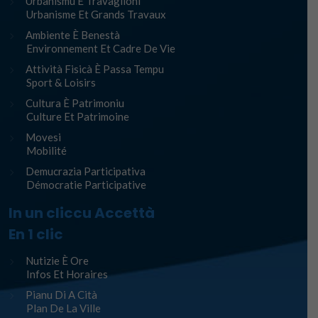
Urbanismu È Travaglioni
Urbanisme Et Grands Travaux
Ambiente È Benestà
Environnement Et Cadre De Vie
Attività Fisicà È Passa Tempu
Sport & Loisirs
Cultura È Patrimoniu
Culture Et Patrimoine
Movesi
Mobilité
Demucrazia Participativa
Démocratie Participative
In un cliccu Accettà
En 1 clic
Nutizie È Ore
Infos Et Horaires
Pianu Di A Cità
Plan De La Ville