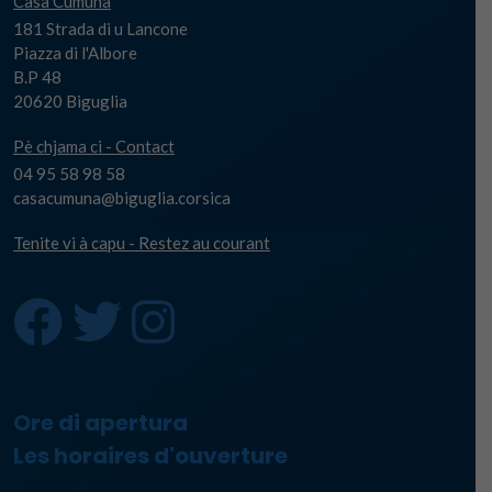
Casa Cumuna
181 Strada di u Lancone
Piazza di l'Albore
B.P 48
20620 Biguglia
Pè chjama ci - Contact
04 95 58 98 58
casacumuna@biguglia.corsica
Tenite vi à capu - Restez au courant
Ore di apertura
Les horaires d'ouverture