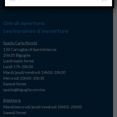
Ore di apertura
Les horaires d'ouverture
Spaziu Carlu Rocchi
130 Carrughju di Spezziolaccia
20620 Biguglia
Lundi matin fermé
Lundi 17h-20h30
Mardi/jeudi/vendredi 14h00-20h30
Mercredi 10h00-20h30
Samedi fermé
spaziu@biguglia.corsica
Billetterie
Mardi/mercredi/jeudi/vendredi 10h00-20h00
Samedi fermé