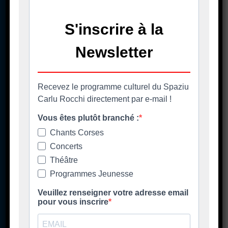
A casa cumuna
La mairie
Casa Cumuna
181 Strada di u Lancone
Piazza di l'Albore
B.P 48
20620 Biguglia
Pè chjama ci - Contact
04 95 58 98 58
casacumuna@biguglia.corsica
Tenite vi à capu - Restez au courant