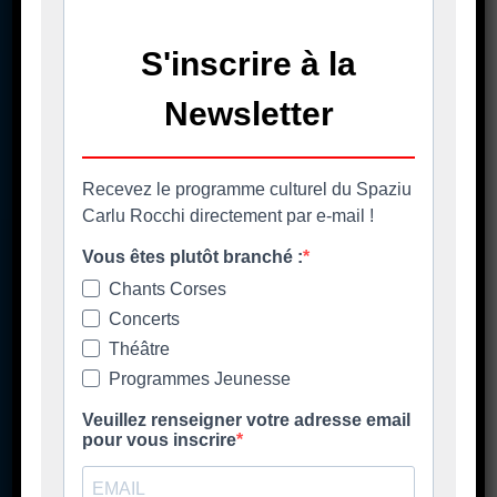
A casa cumuna
La mairie
Casa Cumuna
181 Strada di u Lancone
Piazza di l'Albore
B.P 48
20620 Biguglia
Pè chjama ci - Contact
04 95 58 98 58
casacumuna@biguglia.corsica
Tenite vi à capu - Restez au courant