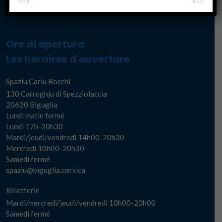
Ore di apertura
Les horaires d'ouverture
Spaziu Carlu Rocchi
130 Carrughju di Spezziolaccia
20620 Biguglia
Lundi matin fermé
Lundi 17h-20h30
Mardi/jeudi/vendredi 14h00-20h30
Mercredi 10h00-20h30
Samedi fermé
spaziu@biguglia.corsica
Billetterie
Mardi/mercredi/jeudi/vendredi 10h00-20h00
Samedi fermé