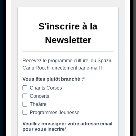
A casa cumuna
La mairie
Casa Cumuna
181 Strada di u Lancone
Piazza di l'Albore
B.P 48
20620 Biguglia
Pè chjama ci - Contact
04 95 58 98 58
casacumuna@biguglia.corsica
Tenite vi à capu - Restez au courant