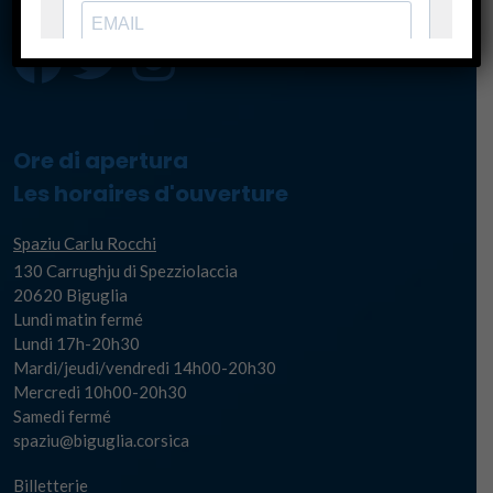
Ore di apertura
Les horaires d'ouverture
Spaziu Carlu Rocchi
130 Carrughju di Spezziolaccia
20620 Biguglia
Lundi matin fermé
Lundi 17h-20h30
Mardi/jeudi/vendredi 14h00-20h30
Mercredi 10h00-20h30
Samedi fermé
spaziu@biguglia.corsica
Billetterie