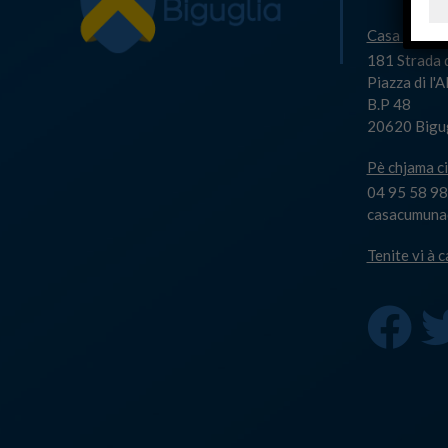
Casa Cumun
181 Strada 
Piazza di l'
B.P 48
20620 Bigu
Pè chjama ci
04 95 58 98
casacumuna@
Tenite vi à 