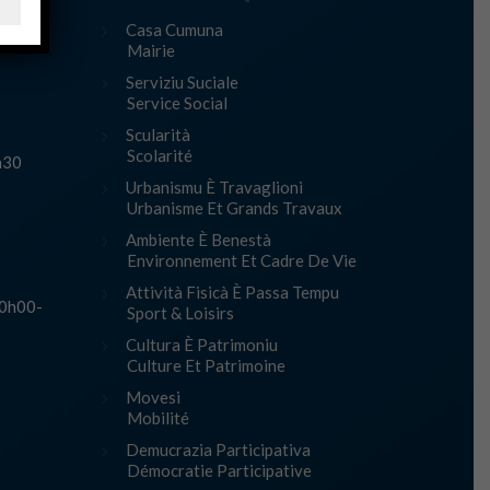
Casa Cumuna
Mairie
Serviziu Suciale
Service Social
Scularità
Scolarité
h30
Urbanismu È Travaglioni
Urbanisme Et Grands Travaux
Ambiente È Benestà
Environnement Et Cadre De Vie
Attività Fisicà È Passa Tempu
10h00-
Sport & Loisirs
Cultura È Patrimoniu
Culture Et Patrimoine
Movesi
Mobilité
Demucrazia Participativa
Démocratie Participative