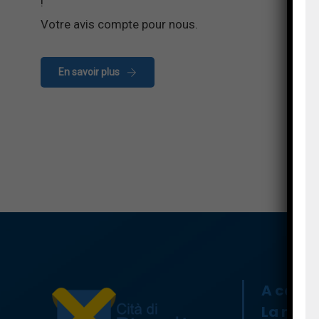
!
Votre avis compte pour nous.
En savoir plus
A casa
La mair