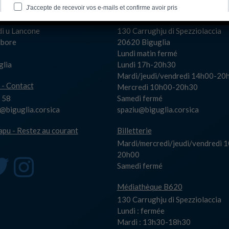
a
Spaziu Carlu Rocchi
di u Lancone
130 Carrughju di Spezziolaccia
Albore
20620 Biguglia
Lundi matin fermé
glia
Lundi 17h-20h30
Mardi/jeudi/vendredi 14h00-20
 - Contact
Mercredi 10h00-20h30
 58
Samedi fermé
biguglia.corsica
spaziu@biguglia.corsica
capu - Restez au courant
Billetterie
Mardi/mercredi/jeudi/vendredi 
20h00
Samedi fermé
Médiathèque B620
130 Carrughju di Spezziolaccia
Lundi : fermée
Mardi : 13h30-18h30