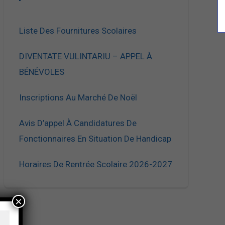
Liste Des Fournitures Scolaires
DIVENTATE VULINTARIU – APPEL À
BÉNÉVOLES
Inscriptions Au Marché De Noël
Avis D’appel À Candidatures De
Fonctionnaires En Situation De Handicap
Horaires De Rentrée Scolaire 2026-2027
×