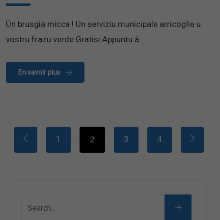
Ùn brusgià micca ! Un serviziu municipale arricoglie u
vostru frazu verde Gratisi Appuntu à
En savoir plus
1
3
4
2