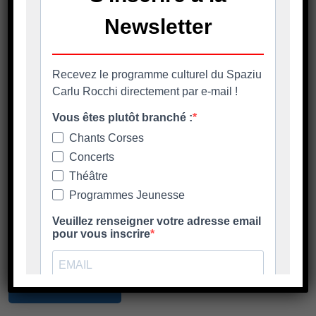
,
24 Avril 2026
ACTUALITÉ
SOLIDARITE
Rencontres conviviales
destinées aux seniors
😊Rencontres conviviales destinées aux séniors 😊
Ces moments d’échanges permettent de partager un
temps agréable
En savoir plus