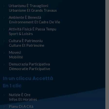
Urbanismu È Travaglioni
Urbanisme Et Grands Travaux
Ambiente È Benestà
Environnement Et Cadre De Vie
Attività Fisicà È Passa Tempu
Sport & Loisirs
Cultura È Patrimoniu
Culture Et Patrimoine
Movesi
Mobilité
Demucrazia Participativa
Démocratie Participative
In un cliccu Accettà
En 1 clic
Nutizie È Ore
Infos Et Horaires
Pianu Di A Cità