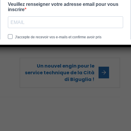
Un nouvel engin pour le
service technique de la Cità
di Biguglia !