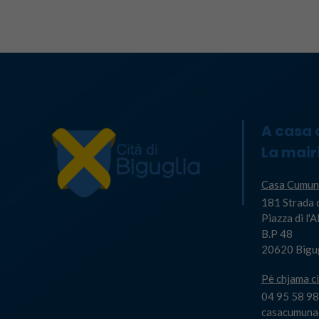
A casa
La mair
Casa Cumun
181 Strada 
Piazza di l'
B.P 48
20620 Bigu
Pè chjama ci
04 95 58 98
casacumuna@