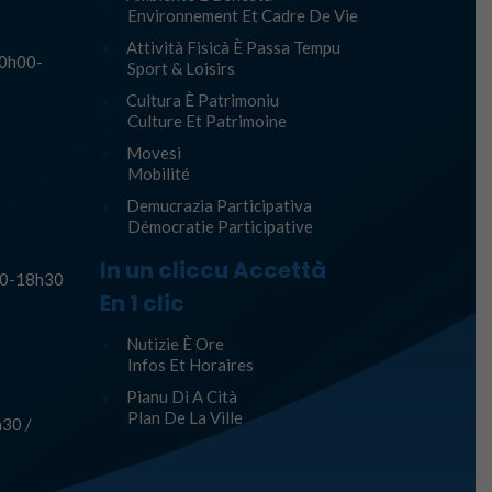
Environnement Et Cadre De Vie
Attività Fisicà È Passa Tempu
10h00-
Sport & Loisirs
Cultura È Patrimoniu
Culture Et Patrimoine
Movesi
Mobilité
Demucrazia Participativa
Démocratie Participative
In un cliccu Accettà
h30-18h30
En 1 clic
Nutizie È Ore
Infos Et Horaires
Pianu Di A Cità
Plan De La Ville
30 /