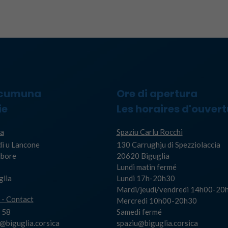
 cumuna
Ore di apertura
ie
Les horaires d'ouvert
a
Spaziu Carlu Rocchi
di u Lancone
130 Carrughju di Spezziolaccia
Albore
20620 Biguglia
Lundi matin fermé
glia
Lundi 17h-20h30
Mardi/jeudi/vendredi 14h00-20
 - Contact
Mercredi 10h00-20h30
 58
Samedi fermé
biguglia.corsica
spaziu@biguglia.corsica