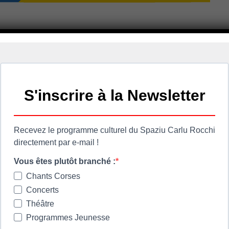
on U FELINU Haute-Corse
r transporter les chats errants.
naire
 09.67.04.49.60