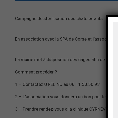
Campagne de stérilisation des chats errants
En association avec la SPA de Corse et l’associati
La mairie met à disposition des cages afin de pouvoi
Comment procéder ?
1 – Contactez U FELINU au 06.11.50.50.93
2 – L’association vous donnera un bon pour le vétéri
3 – Prendre rendez-vous à la clinique CYRNEVET au