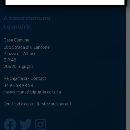
A casa cumuna
La mairie
Casa Cumuna
181 Strada di u Lancone
Piazza di l'Albore
B.P 48
20620 Biguglia
Pè chjama ci - Contact
04 95 58 98 58
casacumuna@biguglia.corsica
Tenite vi à capu - Restez au courant