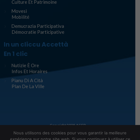
Culture Et Patrimoine
Movesi
Mobilité
Demucrazia Participativa
Démocratie Participative
In un cliccu Accettà
En 1 clic
Nutizie È Ore
Infos Et Horaires
Pianu Di A Cità
Plan De La Ville
Copyright 2025
AGEP
Nous utilisons des cookies pour vous garantir la meilleure
Legge infurmàtiche – Mentions Légales
expérience sur notre site web. Si vous continuez à utiliser ce