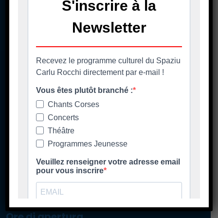
La mairie
Casa Cumuna
181 Strada di u Lancone
Piazza di l'Albore
B.P 48
20620 Biguglia
Pè chjama ci - Contact
04 95 58 98 58
casacumuna@biguglia.corsica
Tenite vi à capu - Restez au courant
Ore di apertura