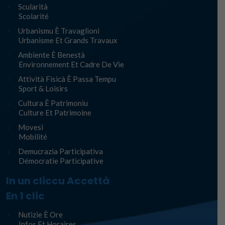
Scularità
Scolarité
Urbanismu È Travaglioni
Urbanisme Et Grands Travaux
Ambiente È Benestà
Environnement Et Cadre De Vie
Attività Fisicà È Passa Tempu
Sport & Loisirs
Cultura È Patrimoniu
Culture Et Patrimoine
Movesi
Mobilité
Demucrazia Participativa
Démocratie Participative
In un cliccu Accettà
En 1 clic
Nutizie È Ore
Infos Et Horaires