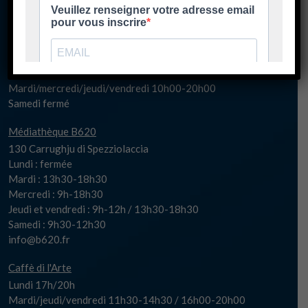
Mercredi 10h00-20h30
Samedi fermé
spaziu@biguglia.corsica
Billetterie
Mardi/mercredi/jeudi/vendredi 10h00-20h00
Samedi fermé
Médiathèque B620
130 Carrughju di Spezziolaccia
Lundi : fermée
Mardi : 13h30-18h30
Mercredi : 9h-18h30
Jeudi et vendredi : 9h-12h / 13h30-18h30
Samedi : 9h30-12h30
info@b620.fr
Caffè di l'Arte
Lundi 17h/20h
Mardi/jeudi/vendredi 11h30-14h30 / 16h00-20h00