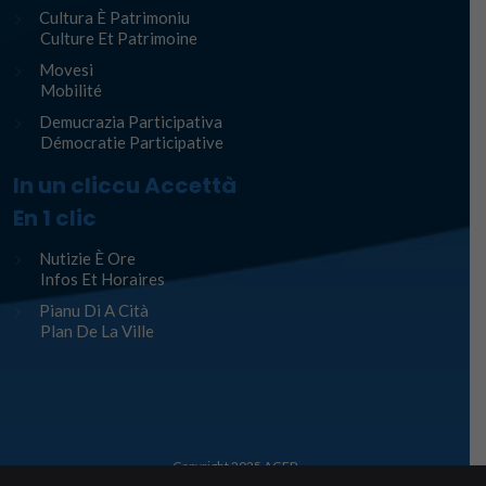
Cultura È Patrimoniu
Culture Et Patrimoine
Movesi
Mobilité
Demucrazia Participativa
Démocratie Participative
In un cliccu Accettà
En 1 clic
Nutizie È Ore
Infos Et Horaires
Pianu Di A Cità
Plan De La Ville
Copyright 2025
AGEP