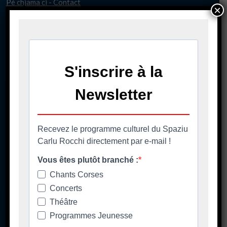
Pè chjama ci - Contact
×
04 95 58 98 58
casacumuna@biguglia.corsica
Tenite vi à capu - Restez au courant
Ore di apertura
Les horaires d'ouverture
Spaziu Carlu Rocchi
130 Carrughju di Spezziolaccia
20620 Biguglia
Lundi matin fermé
Lundi 17h-20h30
Mardi/jeudi/vendredi 14h00-20h30