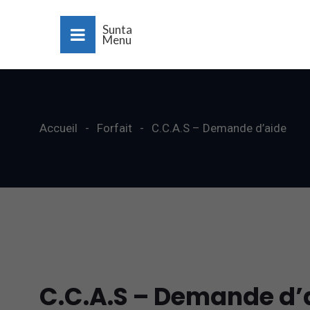
Sunta
Menu
Accueil
Forfait
C.C.A.S – Demande d’aide
C.C.A.S – Demande d’