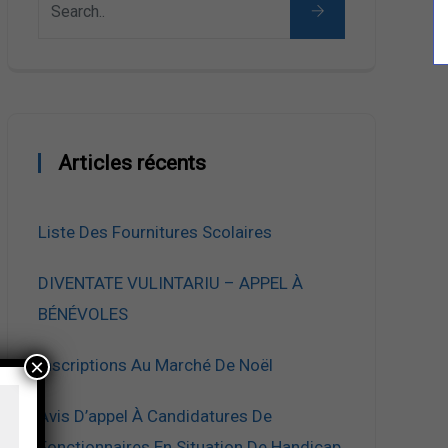
Articles récents
Liste Des Fournitures Scolaires
DIVENTATE VULINTARIU – APPEL À
BÉNÉVOLES
×
Inscriptions Au Marché De Noël
Avis D’appel À Candidatures De
Fonctionnaires En Situation De Handicap