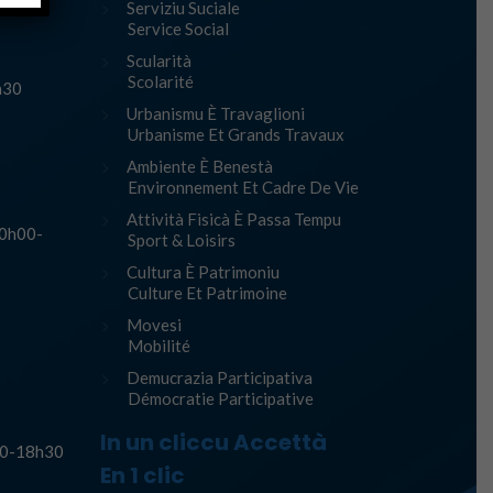
Serviziu Suciale
Service Social
Scularità
Scolarité
h30
Urbanismu È Travaglioni
Urbanisme Et Grands Travaux
Ambiente È Benestà
Environnement Et Cadre De Vie
Attività Fisicà È Passa Tempu
10h00-
Sport & Loisirs
Cultura È Patrimoniu
Culture Et Patrimoine
Movesi
Mobilité
Demucrazia Participativa
Démocratie Participative
In un cliccu Accettà
h30-18h30
En 1 clic