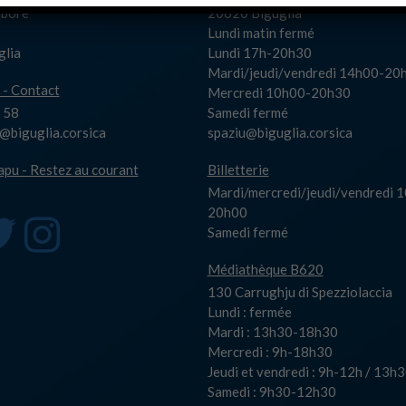
Albore
20620 Biguglia
Lundi matin fermé
glia
Lundi 17h-20h30
Mardi/jeudi/vendredi 14h00-20
 - Contact
Mercredi 10h00-20h30
 58
Samedi fermé
biguglia.corsica
spaziu@biguglia.corsica
capu - Restez au courant
Billetterie
Mardi/mercredi/jeudi/vendredi 
20h00
Samedi fermé
Médiathèque B620
130 Carrughju di Spezziolaccia
Lundi : fermée
Mardi : 13h30-18h30
Mercredi : 9h-18h30
Jeudi et vendredi : 9h-12h / 13
Samedi : 9h30-12h30