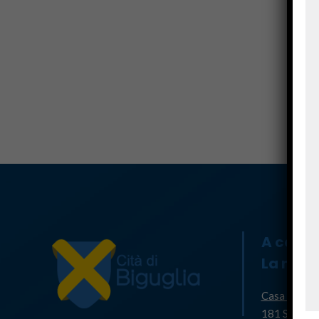
A casa
La mair
Casa Cumun
181 Strada 