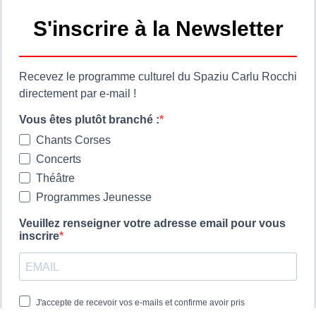
 cumuna
Ore di apertura
ie
Les horaires d'ouvert
a
Spaziu Carlu Rocchi
di u Lancone
130 Carrughju di Spezziolaccia