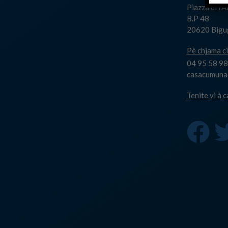
Piazza di l'
B.P 48
20620 Bigu
Pè chjama ci
04 95 58 98
casacumuna@
Tenite vi à 