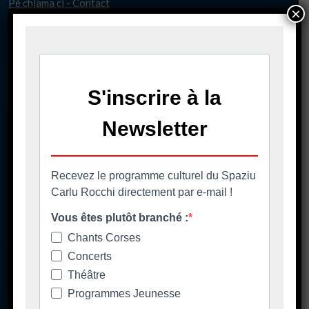
Pè chjama ci - Contact
×
04 95 58 98 58
casacumuna@biguglia.corsica
Tenite vi à capu - Restez au courant
Ore di apertura
Les horaires d'ouverture
Spaziu Carlu Rocchi
130 Carrughju di Spezziolaccia
20620 Biguglia
Lundi matin fermé
Lundi 17h-20h30
Mardi/jeudi/vendredi 14h00-20h30