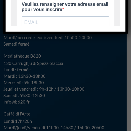
Mercredi 10h00-20h30
Samedi fermé
spaziu@biguglia.corsica
Billetterie
Mardi/mercredi/jeudi/vendredi 10h00-20h00
Samedi fermé
Médiathèque B620
130 Carrughju di Spezziolaccia
Lundi : fermée
Mardi : 13h30-18h30
Mercredi : 9h-18h30
Jeudi et vendredi : 9h-12h / 13h30-18h30
Samedi : 9h30-12h30
info@b620.fr
Caffè di l'Arte
Lundi 17h/20h
Mardi/jeudi/vendredi 11h30-14h30 / 16h00-20h00