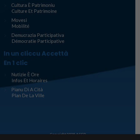
Cultura È Patrimoniu
Culture Et Patrimoine
Movesi
Mobilité
Demucrazia Participativa
Démocratie Participative
In un cliccu Accettà
En 1 clic
Nutizie È Ore
Infos Et Horaires
Pianu Di A Cità
Plan De La Ville
Copyright 2025
AGEP