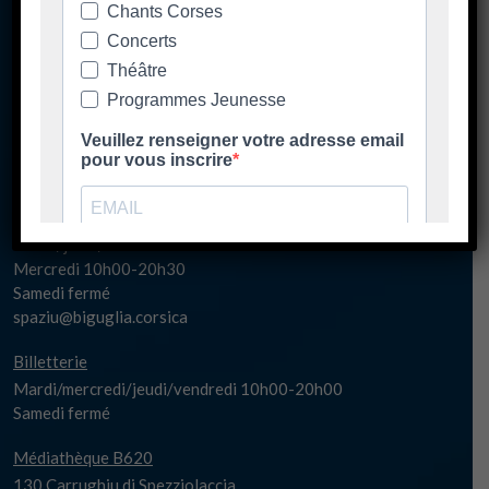
Ore di apertura
Les horaires d'ouverture
Spaziu Carlu Rocchi
130 Carrughju di Spezziolaccia
20620 Biguglia
Lundi matin fermé
Lundi 17h-20h30
Mardi/jeudi/vendredi 14h00-20h30
Mercredi 10h00-20h30
Samedi fermé
spaziu@biguglia.corsica
Billetterie
Mardi/mercredi/jeudi/vendredi 10h00-20h00
Samedi fermé
Médiathèque B620
130 Carrughju di Spezziolaccia