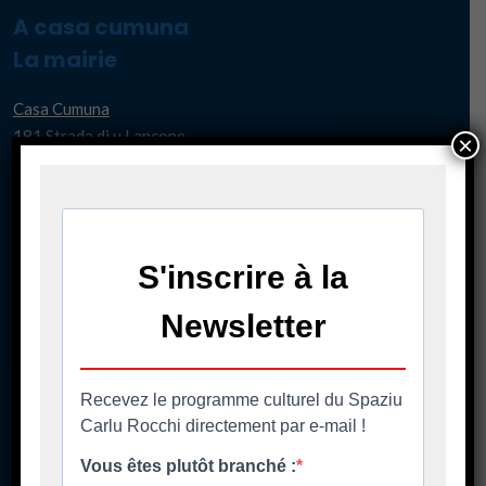
A casa cumuna
La mairie
Casa Cumuna
181 Strada di u Lancone
×
Piazza di l'Albore
B.P 48
20620 Biguglia
Pè chjama ci - Contact
04 95 58 98 58
casacumuna@biguglia.corsica
Tenite vi à capu - Restez au courant