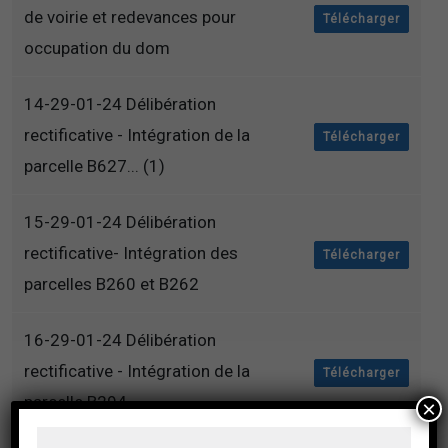
de voirie et redevances pour
Télécharger
occupation du dom
14-29-01-24 Délibération
rectificative - Intégration de la
Télécharger
parcelle B627... (1)
15-29-01-24 Délibération
rectificative- Intégration des
Télécharger
parcelles B260 et B262
16-29-01-24 Délibération
rectificative - Intégration de la
Télécharger
parcelle B294...
×