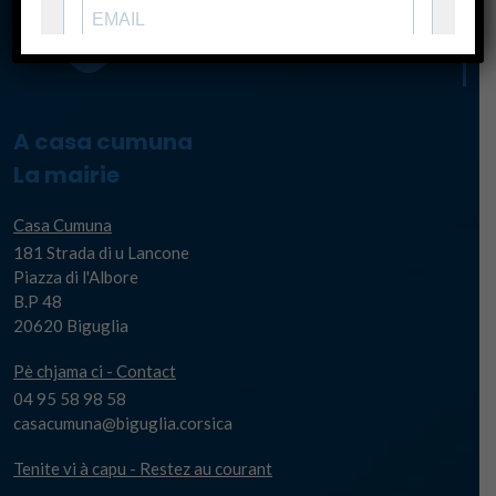
A casa cumuna
La mairie
Casa Cumuna
181 Strada di u Lancone
Piazza di l'Albore
B.P 48
20620 Biguglia
Pè chjama ci - Contact
04 95 58 98 58
casacumuna@biguglia.corsica
Tenite vi à capu - Restez au courant