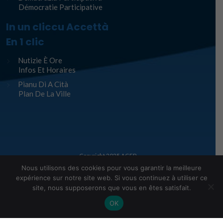
Démocratie Participative
In un cliccu Accettà
En 1 clic
Nutizie È Ore
Infos Et Horaires
Pianu Di A Cità
Plan De La Ville
Copyright 2025
AGEP
Nous utilisons des cookies pour vous garantir la meilleure
Legge infurmàtiche – Mentions Légales
expérience sur notre site web. Si vous continuez à utiliser ce
site, nous supposerons que vous en êtes satisfait.
OK