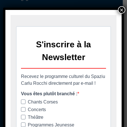
×
Pè chjama ci - Contact
04 95 58 98 58
casacumuna@biguglia.corsica
Tenite vi à capu - Restez au courant
Ore di apertura
Les horaires d'ouverture
Spaziu Carlu Rocchi
130 Carrughju di Spezziolaccia
20620 Biguglia
Lundi matin fermé