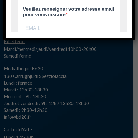
Lundi 17h-20h30
Mardi/jeudi/vendredi 14h00-20h30
Mercredi 10h00-20h30
Samedi fermé
spaziu@biguglia.corsica
Billetterie
Mardi/mercredi/jeudi/vendredi 10h00-20h00
Samedi fermé
Médiathèque B620
130 Carrughju di Spezziolaccia
Lundi : fermée
Mardi : 13h30-18h30
Mercredi : 9h-18h30
Jeudi et vendredi : 9h-12h / 13h30-18h30
Samedi : 9h30-12h30
info@b620.fr
Caffè di l'Arte
Lundi 17h/20h