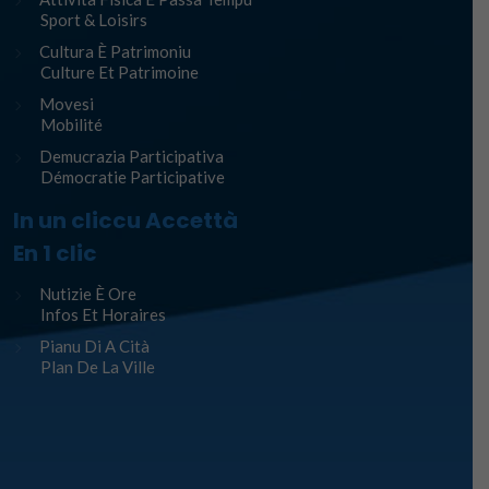
Sport & Loisirs
Cultura È Patrimoniu
Culture Et Patrimoine
Movesi
Mobilité
Demucrazia Participativa
Démocratie Participative
In un cliccu Accettà
En 1 clic
Nutizie È Ore
Infos Et Horaires
Pianu Di A Cità
Plan De La Ville