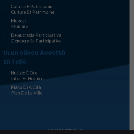
Cultura È Patrimoniu
Culture Et Patrimoine
Movesi
Mobilité
Demucrazia Participativa
Démocratie Participative
In un cliccu Accettà
En 1 clic
Nutizie È Ore
Infos Et Horaires
Pianu Di A Cità
Plan De La Ville
Copyright 2025
AGEP