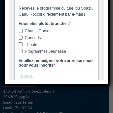
Pè chjama ci - Contact
04 95 58 98 58
casacumuna@biguglia.corsica
Tenite vi à capu - Restez au courant
Ore di apertura
Les horaires d'ouverture
Spaziu Carlu Rocchi
130 Carrughju di Spezziolaccia
20620 Biguglia
Lundi matin fermé
Lundi 17h-20h30