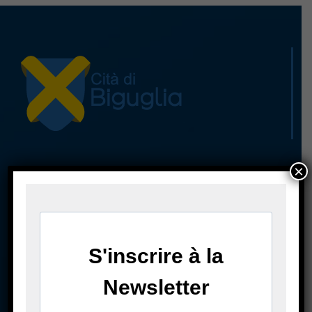
×
A casa cumuna
La mairie
Casa Cumuna
181 Strada di u Lancone
Piazza di l'Albore
B.P 48
20620 Biguglia