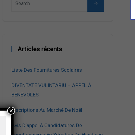
Articles récents
Liste Des Fournitures Scolaires
DIVENTATE VULINTARIU – APPEL À
BÉNÉVOLES
×
Inscriptions Au Marché De Noël
Avis D’appel À Candidatures De
Fonctionnaires En Situation De Handicap