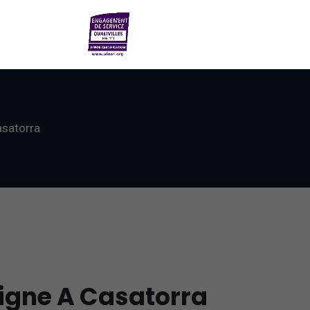
asatorra
ligne A Casatorra