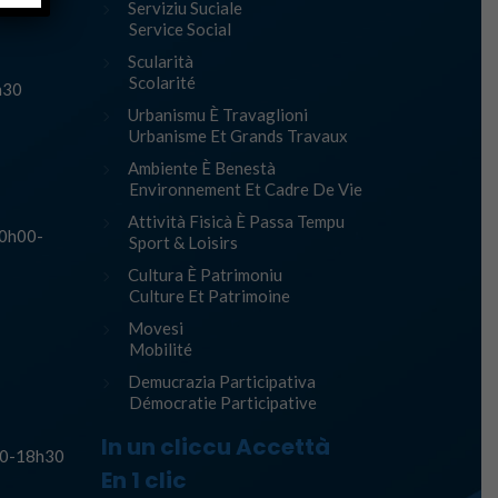
Serviziu Suciale
Service Social
Scularità
Scolarité
h30
Urbanismu È Travaglioni
Urbanisme Et Grands Travaux
Ambiente È Benestà
Environnement Et Cadre De Vie
Attività Fisicà È Passa Tempu
10h00-
Sport & Loisirs
Cultura È Patrimoniu
Culture Et Patrimoine
Movesi
Mobilité
Demucrazia Participativa
Démocratie Participative
In un cliccu Accettà
h30-18h30
En 1 clic