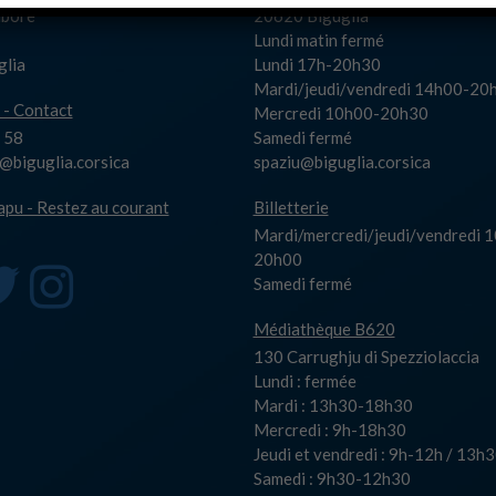
Albore
20620 Biguglia
Lundi matin fermé
glia
Lundi 17h-20h30
Mardi/jeudi/vendredi 14h00-20
 - Contact
Mercredi 10h00-20h30
 58
Samedi fermé
biguglia.corsica
spaziu@biguglia.corsica
capu - Restez au courant
Billetterie
Mardi/mercredi/jeudi/vendredi 
20h00
Samedi fermé
Médiathèque B620
130 Carrughju di Spezziolaccia
Lundi : fermée
Mardi : 13h30-18h30
Mercredi : 9h-18h30
Jeudi et vendredi : 9h-12h / 13
Samedi : 9h30-12h30