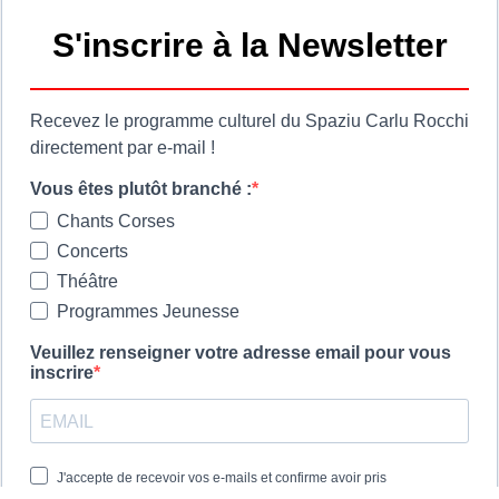
 cumuna
Ore di apertura
ie
Les horaires d'ouvert
a
Spaziu Carlu Rocchi
di u Lancone
130 Carrughju di Spezziolaccia