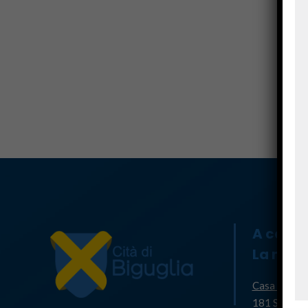
A casa
La mair
Casa Cumun
181 Strada 