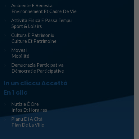
Ambiente È Benestà
Environnement Et Cadre De Vie
Attività Fisicà È Passa Tempu
Sport & Loisirs
Cultura È Patrimoniu
Culture Et Patrimoine
Movesi
Mobilité
Demucrazia Participativa
Démocratie Participative
In un cliccu Accettà
En 1 clic
Nutizie È Ore
Infos Et Horaires
Pianu Di A Cità
Plan De La Ville