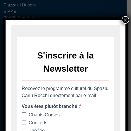
Piazza di l'Albore
B.P 48
20620 Biguglia
×
Pè chjama ci - Contact
04 95 58 98 58
casacumuna@biguglia.corsica
Tenite vi à capu - Restez au courant
Ore di apertura
Les horaires d'ouverture
Spaziu Carlu Rocchi