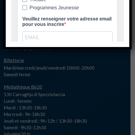
130 Carrughju di Spezziolaccia
20620 Biguglia
Lundi matin fermé
Lundi 17h-20h30
Mardi/jeudi/vendredi 14h00-20h30
Mercredi 10h00-20h30
Samedi fermé
spaziu@biguglia.corsica
Billetterie
Mardi/mercredi/jeudi/vendredi 10h00-20h00
Samedi fermé
Médiathèque B620
130 Carrughju di Spezziolaccia
Lundi : fermée
Mardi : 13h30-18h30
Mercredi : 9h-18h30
Jeudi et vendredi : 9h-12h / 13h30-18h30
Samedi : 9h30-12h30
info@b620.fr