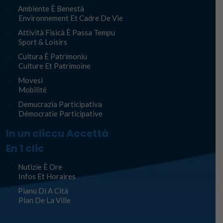
Ambiente È Benestà
Environnement Et Cadre De Vie
Attività Fisicà È Passa Tempu
Sport & Loisirs
Cultura È Patrimoniu
Culture Et Patrimoine
Movesi
Mobilité
Demucrazia Participativa
Démocratie Participative
In un cliccu Accettà
En 1 clic
Nutizie È Ore
Infos Et Horaires
Pianu Di A Cità
Plan De La Ville