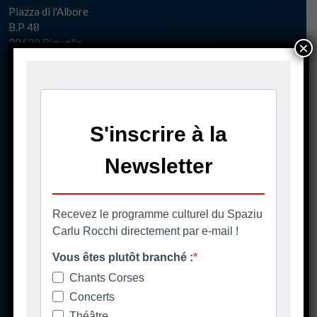
Piazza di l'Albore
B.P 48
20620 Biguglia
×
Pè chjama ci - Contact
04 95 58 98 58
casacumuna@biguglia.corsica
Tenite vi à capu - Restez au courant
Ore di apertura
Les horaires d'ouverture
Spaziu Carlu Rocchi