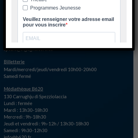
130 Carrughju di Spezziolaccia
20620 Biguglia
Lundi matin fermé
Lundi 17h-20h30
Mardi/jeudi/vendredi 14h00-20h30
Mercredi 10h00-20h30
Samedi fermé
spaziu@biguglia.corsica
Billetterie
Mardi/mercredi/jeudi/vendredi 10h00-20h00
Samedi fermé
Médiathèque B620
130 Carrughju di Spezziolaccia
Lundi : fermée
Mardi : 13h30-18h30
Mercredi : 9h-18h30
Jeudi et vendredi : 9h-12h / 13h30-18h30
Samedi : 9h30-12h30
info@b620.fr