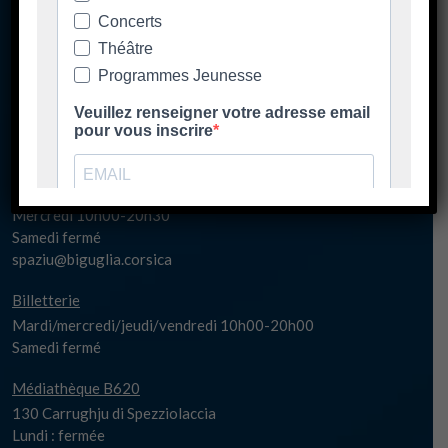
Ore di apertura
Les horaires d'ouverture
Spaziu Carlu Rocchi
130 Carrughju di Spezziolaccia
20620 Biguglia
Lundi matin fermé
Lundi 17h-20h30
Mardi/jeudi/vendredi 14h00-20h30
Mercredi 10h00-20h30
Samedi fermé
spaziu@biguglia.corsica
Billetterie
Mardi/mercredi/jeudi/vendredi 10h00-20h00
Samedi fermé
Médiathèque B620
130 Carrughju di Spezziolaccia
Lundi : fermée