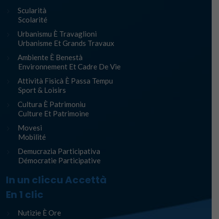
Scularità
Scolarité
Urbanismu È Travaglioni
Urbanisme Et Grands Travaux
Ambiente È Benestà
Environnement Et Cadre De Vie
Attività Fisicà È Passa Tempu
Sport & Loisirs
Cultura È Patrimoniu
Culture Et Patrimoine
Movesi
Mobilité
Demucrazia Participativa
Démocratie Participative
In un cliccu Accettà
En 1 clic
Nutizie È Ore