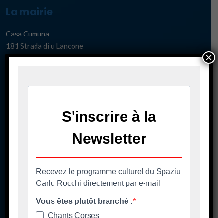
La mairie
Casa Cumuna
181 Strada di u Lancone
×
Piazza di l'Albore
B.P 48
20620 Biguglia
Pè chjama ci - Contact
04 95 58 98 58
casacumuna@biguglia.corsica
Tenite vi à capu - Restez au courant