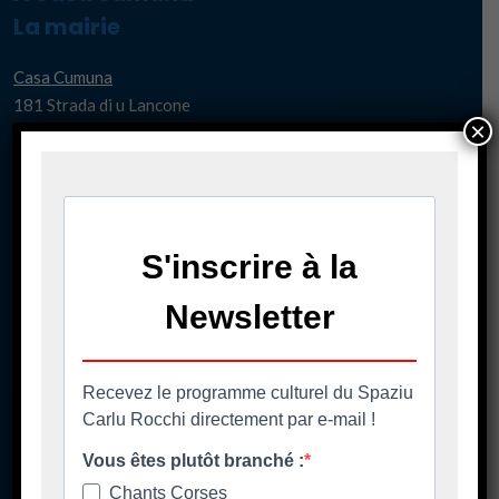
La mairie
Casa Cumuna
181 Strada di u Lancone
×
Piazza di l'Albore
B.P 48
20620 Biguglia
Pè chjama ci - Contact
04 95 58 98 58
casacumuna@biguglia.corsica
Tenite vi à capu - Restez au courant