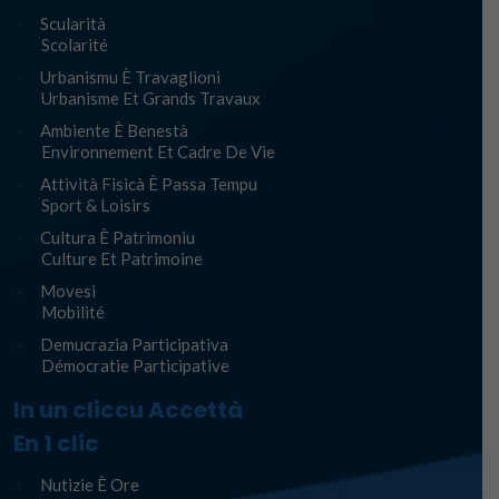
Scularità
Scolarité
Urbanismu È Travaglioni
Urbanisme Et Grands Travaux
Ambiente È Benestà
Environnement Et Cadre De Vie
Attività Fisicà È Passa Tempu
Sport & Loisirs
Cultura È Patrimoniu
Culture Et Patrimoine
Movesi
Mobilité
Demucrazia Participativa
Démocratie Participative
In un cliccu Accettà
En 1 clic
Nutizie È Ore