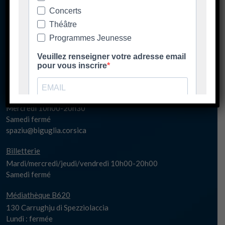
Ore di apertura
Les horaires d'ouverture
Spaziu Carlu Rocchi
130 Carrughju di Spezziolaccia
20620 Biguglia
Lundi matin fermé
Lundi 17h-20h30
Mardi/jeudi/vendredi 14h00-20h30
Mercredi 10h00-20h30
Samedi fermé
spaziu@biguglia.corsica
Billetterie
Mardi/mercredi/jeudi/vendredi 10h00-20h00
Samedi fermé
Médiathèque B620
130 Carrughju di Spezziolaccia
Lundi : fermée