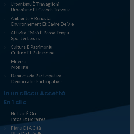
Urbanismu È Travaglioni
Urbanisme Et Grands Travaux
Ambiente È Benestà
Environnement Et Cadre De Vie
Attività Fisicà È Passa Tempu
Sport & Loisirs
Cultura È Patrimoniu
Culture Et Patrimoine
Movesi
Mobilité
Demucrazia Participativa
Démocratie Participative
In un cliccu Accettà
En 1 clic
Nutizie È Ore
Infos Et Horaires
Pianu Di A Cità
Plan De La Ville