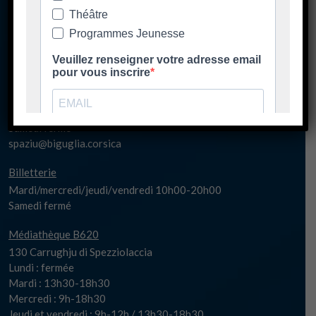
Spaziu Carlu Rocchi
130 Carrughju di Spezziolaccia
20620 Biguglia
Lundi matin fermé
Lundi 17h-20h30
Mardi/jeudi/vendredi 14h00-20h30
Mercredi 10h00-20h30
Samedi fermé
spaziu@biguglia.corsica
Billetterie
Mardi/mercredi/jeudi/vendredi 10h00-20h00
Samedi fermé
Médiathèque B620
130 Carrughju di Spezziolaccia
Lundi : fermée
Mardi : 13h30-18h30
Mercredi : 9h-18h30
Jeudi et vendredi : 9h-12h / 13h30-18h30