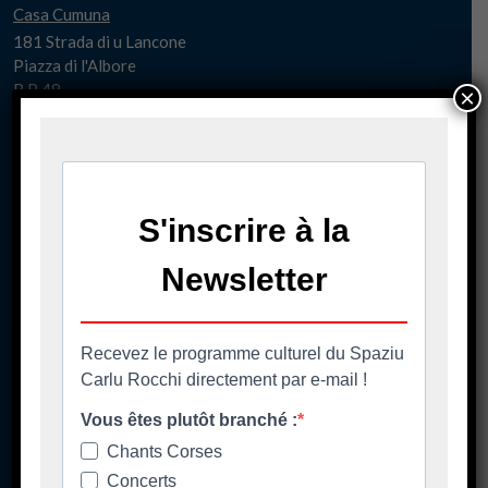
Casa Cumuna
181 Strada di u Lancone
Piazza di l'Albore
B.P 48
×
20620 Biguglia
Pè chjama ci - Contact
04 95 58 98 58
casacumuna@biguglia.corsica
Tenite vi à capu - Restez au courant
Ore di apertura
Les horaires d'ouverture