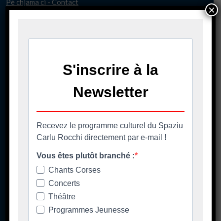
Pè chjama ci - Contact
×
04 95 58 98 58
casacumuna@biguglia.corsica
Tenite vi à capu - Restez au courant
Ore di apertura
Les horaires d'ouverture
Spaziu Carlu Rocchi
130 Carrughju di Spezziolaccia
20620 Biguglia
Lundi matin fermé
Lundi 17h-20h30
Mardi/jeudi/vendredi 14h00-20h30