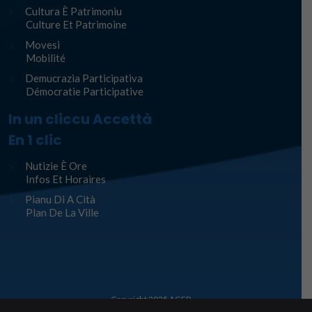
Cultura È Patrimoniu
Culture Et Patrimoine
Movesi
Mobilité
Demucrazia Participativa
Démocratie Participative
In un cliccu Accettà
En 1 clic
Nutizie È Ore
Infos Et Horaires
Pianu Di A Cità
Plan De La Ville
Copyright 2025
AGEP