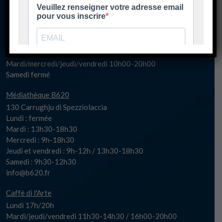
Mercredi 10h00-20h30
Samedi fermé
spaziu@biguglia.corsica
Billetterie
Mardi/mercredi/jeudi/vendredi 10h00-20h00
Samedi fermé
Médiathèque B620
130 Carrughju di Spezziolaccia
Lundi : fermée
Mardi : 13h30-18h30
Mercredi : 9h-18h30
Jeudi et vendredi : 9h-12h / 13h30-18h30
Samedi : 9h30-12h30
info@b620.fr
Caffè di l'Arte
Lundi 17h/20h
Mardi/jeudi/vendredi 11h30-14h30 / 16h00-20h00