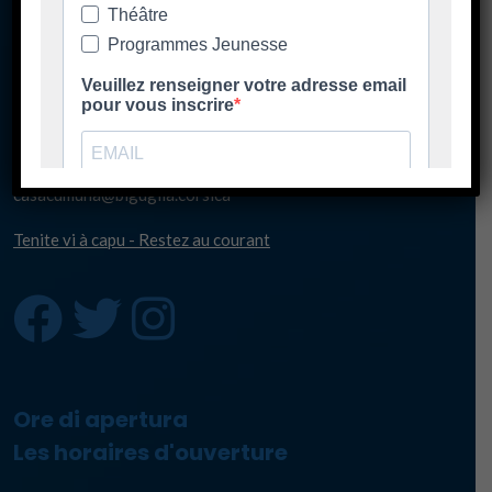
181 Strada di u Lancone
Piazza di l'Albore
B.P 48
20620 Biguglia
Pè chjama ci - Contact
04 95 58 98 58
casacumuna@biguglia.corsica
Tenite vi à capu - Restez au courant
Ore di apertura
Les horaires d'ouverture