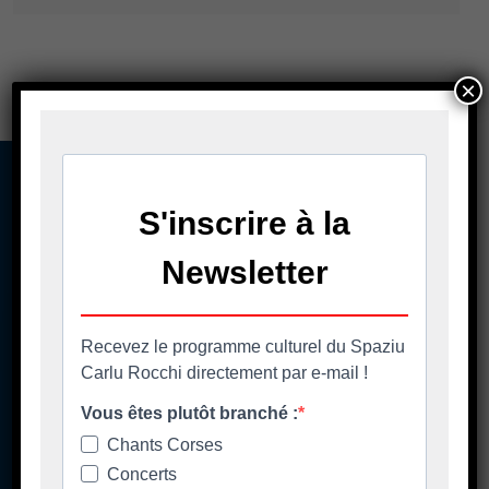
×
A casa cumuna
La mairie
Casa Cumuna