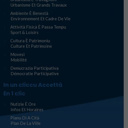
Urbanisme Et Grands Travaux
Ambiente È Benestà
Environnement Et Cadre De Vie
Attività Fisicà È Passa Tempu
Sport & Loisirs
Cultura È Patrimoniu
Culture Et Patrimoine
Movesi
Mobilité
Demucrazia Participativa
Démocratie Participative
In un cliccu Accettà
En 1 clic
Nutizie È Ore
Infos Et Horaires
Pianu Di A Cità
Plan De La Ville