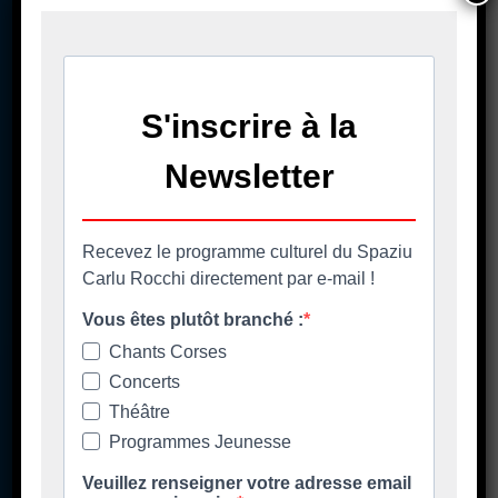
Tenite vi à capu - Restez au courant
Ore di apertura
Les horaires d'ouverture
Spaziu Carlu Rocchi
130 Carrughju di Spezziolaccia
20620 Biguglia
Lundi matin fermé
Lundi 17h-20h30
Mardi/jeudi/vendredi 14h00-20h30
Mercredi 10h00-20h30
Samedi fermé