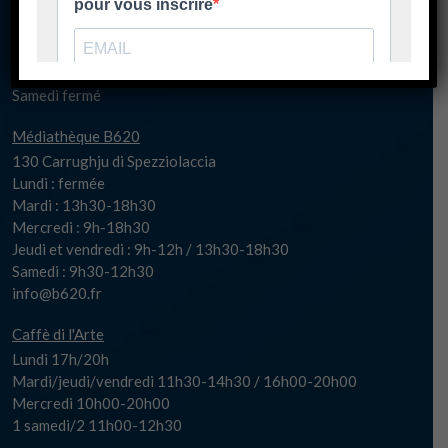
spaziu@biguglia.corsica
Billetterie
Mardi/mercredi/jeudi/vendredi 10h00-20h00
Samedi fermé
Médiathèque B620
130 Carrughju di Spezziolaccia
Lundi : fermée
Mardi : 13h30-18h30
Mercredi : 9h-18h30
Jeudi et vendredi : 9h-12h / 13h30-18h30
Samedi : 9h30-12h30
info@b620.fr
Caffè di l'Arte
Lundi 17h/20h
Mardi/jeudi/vendredi 11h30-14h30 / 16h00-20h00
Mercredi 10h00-20h00
1 samedi/2 11h00-12h30