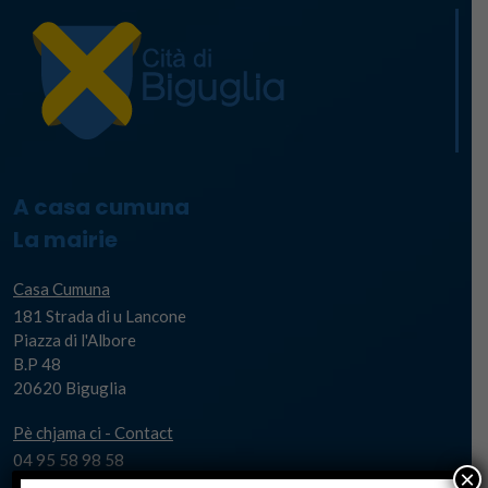
A casa cumuna
La mairie
Casa Cumuna
181 Strada di u Lancone
Piazza di l'Albore
B.P 48
20620 Biguglia
Pè chjama ci - Contact
04 95 58 98 58
×
casacumuna@biguglia.corsica