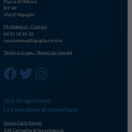
Piazza di l'Albore
B.P 48
20620 Biguglia
Pè chjama ci - Contact
04 95 58 98 58
casacumuna@biguglia.corsica
Tenite vi à capu - Restez au courant
Ore di apertura
Les horaires d'ouverture
Spaziu Carlu Rocchi
130 Carrughju di Spezziolaccia