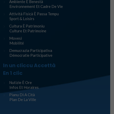
Ambiente È Benestà
Environnement Et Cadre De Vie
Attività Fisicà È Passa Tempu
Sport & Loisirs
Cultura È Patrimoniu
Culture Et Patrimoine
Movesi
Mobilité
Demucrazia Participativa
Démocratie Participative
In un cliccu Accettà
En 1 clic
Nutizie È Ore
Infos Et Horaires
Pianu Di A Cità
Plan De La Ville