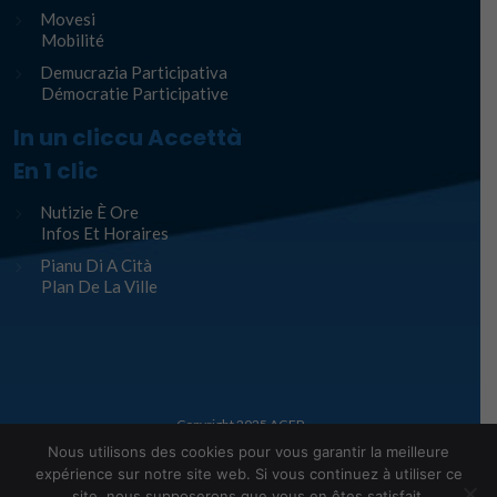
Movesi
Mobilité
Demucrazia Participativa
Démocratie Participative
In un cliccu Accettà
En 1 clic
Nutizie È Ore
Infos Et Horaires
Pianu Di A Cità
Plan De La Ville
Copyright 2025
AGEP
Nous utilisons des cookies pour vous garantir la meilleure
Legge infurmàtiche – Mentions Légales
expérience sur notre site web. Si vous continuez à utiliser ce
site, nous supposerons que vous en êtes satisfait.