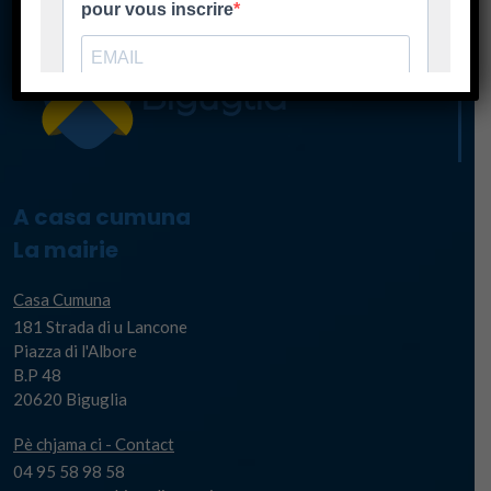
A casa cumuna
La mairie
Casa Cumuna
181 Strada di u Lancone
Piazza di l'Albore
B.P 48
20620 Biguglia
Pè chjama ci - Contact
04 95 58 98 58