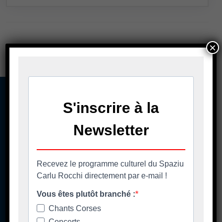
×
A casa cumuna
La mairie