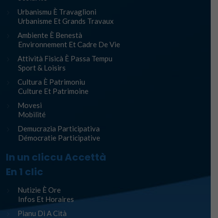
Urbanismu È Travaglioni
Urbanisme Et Grands Travaux
Ambiente È Benestà
Environnement Et Cadre De Vie
Attività Fisicà È Passa Tempu
Sport & Loisirs
Cultura È Patrimoniu
Culture Et Patrimoine
Movesi
Mobilité
Demucrazia Participativa
Démocratie Participative
In un cliccu Accettà
En 1 clic
Nutizie È Ore
Infos Et Horaires
Pianu Di A Cità