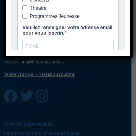
Casa Cumuna
181 Strada di u Lancone
Piazza di l'Albore
B.P 48
20620 Biguglia
Pè chjama ci - Contact
04 95 58 98 58
casacumuna@biguglia.corsica
Tenite vi à capu - Restez au courant
Ore di apertura
Les horaires d'ouverture