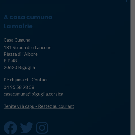
A casa cumuna
La mairie
Casa Cumuna
181 Strada di u Lancone
Piazza di l'Albore
B.P 48
20620 Biguglia
Pè chjama ci - Contact
04 95 58 98 58
casacumuna@biguglia.corsica
Tenite vi à capu - Restez au courant