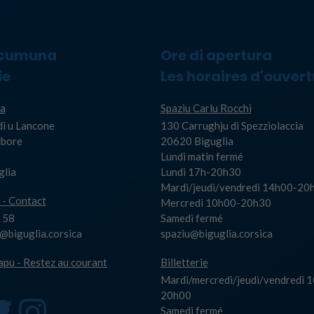
 cumuna
Ore di apertura
ie
Les horaires d'ouvert
a
Spaziu Carlu Rocchi
di u Lancone
130 Carrughju di Spezziolaccia
Albore
20620 Biguglia
Lundi matin fermé
glia
Lundi 17h-20h30
Mardi/jeudi/vendredi 14h00-20
 - Contact
Mercredi 10h00-20h30
 58
Samedi fermé
biguglia.corsica
spaziu@biguglia.corsica
capu - Restez au courant
Billetterie
Mardi/mercredi/jeudi/vendredi 
20h00
Samedi fermé