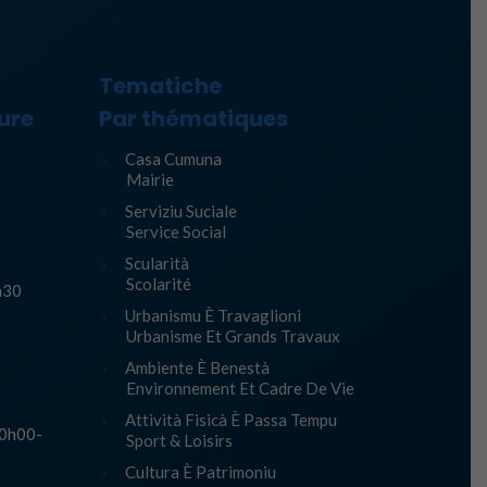
Tematiche
ure
Par thématiques
Casa Cumuna
Mairie
Serviziu Suciale
Service Social
Scularità
Scolarité
h30
Urbanismu È Travaglioni
Urbanisme Et Grands Travaux
Ambiente È Benestà
Environnement Et Cadre De Vie
Attività Fisicà È Passa Tempu
10h00-
Sport & Loisirs
Cultura È Patrimoniu