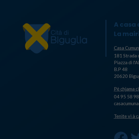
A casa
La mair
Casa Cumun
181 Strada 
Piazza di l'
B.P 48
20620 Bigu
Pè chjama ci
04 95 58 98
casacumuna@
Tenite vi à 