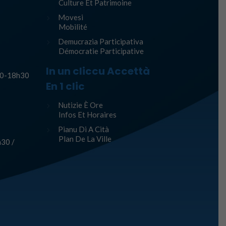
Culture Et Patrimoine
Movesi
Mobilité
Demucrazia Participativa
Démocratie Participative
In un cliccu Accettà
h30-18h30
En 1 clic
Nutizie È Ore
Infos Et Horaires
Pianu Di A Cità
Plan De La Ville
30 /