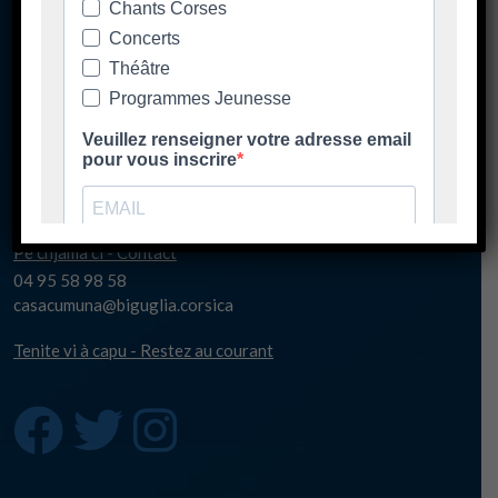
A casa cumuna
La mairie
Casa Cumuna
181 Strada di u Lancone
Piazza di l'Albore
B.P 48
20620 Biguglia
Pè chjama ci - Contact
04 95 58 98 58
casacumuna@biguglia.corsica
Tenite vi à capu - Restez au courant